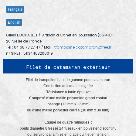
Français
English
Gilles DUCHARLET
/ Artisan à Canet en Roussillon (66140)
20 rue île de France
Tél : 04 68 73 27 47 / Mail :
trampoline.catamaran@free.fr
n° SIRET : 51134463200019
Filet de catamaran extérieur
Filet de trampoline haut de gamme pour catamaran
Confection artisanale soignée
Résistance à toute épreuve
Composé d'une maille polyamide grand confort
losange (13 mm x 13 mm)
ou d'une maille polyester carrée (30 mm x 30 mm)
Equipé de quatre ralingues :
bouts diamètre 8 tressé 24 fuseaux en polyester discontinu
qui serviront à la mise en place du filet en tension.