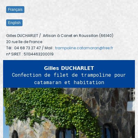
Français
English
Gilles DUCHARLET
/ Artisan à Canet en Roussillon (66140)
20 rue île de France
Tél : 04 68 73 27 47 / Mail :
trampoline.catamaran@free.fr
n° SIRET : 51134463200019
Gilles DUCHARLET
Confection de filet de trampoline pour
catamaran et habitation